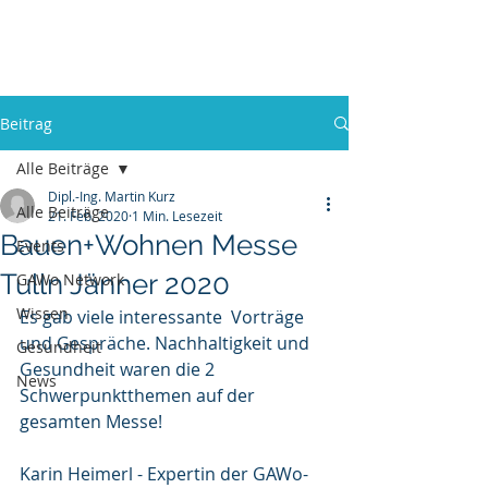
GAWo - Group
Beitrag
Alle Beiträge
Dipl.-Ing. Martin Kurz
Alle Beiträge
21. Feb. 2020
1 Min. Lesezeit
Bauen+Wohnen Messe
Events
Tulln Jänner 2020
GAWo Network
Wissen
Es gab viele interessante  Vorträge 
und Gespräche. Nachhaltigkeit und  
Gesundheit
Gesundheit waren die 2 
News
Schwerpunktthemen auf der 
gesamten Messe!
Karin Heimerl - Expertin der GAWo-