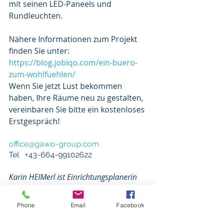
mit seinen LED-Paneels und 
Rundleuchten.
Nähere Informationen zum Projekt 
finden Sie unter: 
https://blog.jobiqo.com/ein-buero-
zum-wohlfuehlen/
Wenn Sie jetzt Lust bekommen 
haben, Ihre Räume neu zu gestalten, 
vereinbaren Sie bitte ein kostenloses 
Erstgespräch!
office@gawo-group.com
Tel   +43-664-99102622
Karin HEIMerl ist Einrichtungsplanerin 
und Farbgestalterin. Als solche gestaltet 
Sie farbenfrohe und designorientierte 
Phone
Email
Facebook
Arbeitsplätze ohne dabei den Blick aufs 