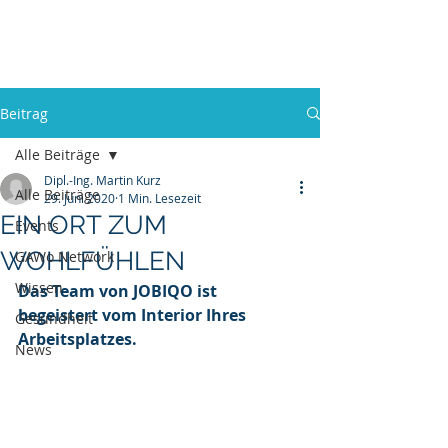
GAWo - Group
Beitrag
Alle Beiträge
Dipl.-Ing. Martin Kurz
Alle Beiträge
29. Juni 2020
1 Min. Lesezeit
EIN ORT ZUM
Events
WOHLFÜHLEN
GAWo Network
Wissen
Das Team von JOBIQO ist 
begeistert vom Interior Ihres 
Gesundheit
Arbeitsplatzes.
News