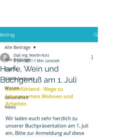
GAWo - Group
Beitrag
Alle Beiträge
Dipl.-Ing. Martin Kurz
Alle Beiträge
8. Juni 2021
1 Min. Lesezeit
Harfe, Wein und
Events
Buchgenuß am 1. Juli
GAWo Network
Wissen
Raumfühlend - Wege zu 
lebenswertem Wohnen und 
Gesundheit
Arbeiten
News
Wir laden euch sehr herzlich zu 
unserer Buchpräsentation am 1. Juli 
ein. Bitte zur Anmeldung auf diese 