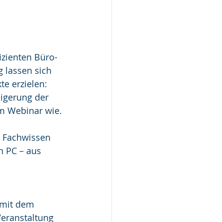
izienten Büro-
 lassen sich 
e erzielen: 
igerung der 
em Webinar wie.
  Fachwissen 
n PC – aus 
 mit dem 
Veranstaltung 