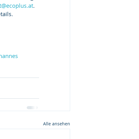
t@ecoplus.at
.
ails.
hannes 
Alle ansehen