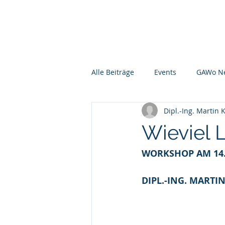
GAWo - Group
Über
Alle Beiträge
Events
GAWo N
Dipl.-Ing. Martin 
Wieviel 
WORKSHOP AM 14.
DIPL.-ING. MARTI